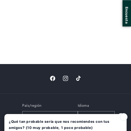
Facebook
Instagram
TikTok
País/región
Idioma
COP $ | Colombia
Español