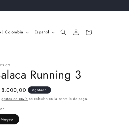
Iniciar
I
Carrito
OP $ | Colombia
Español
sesión
d
i
o
m
TES.CO
alaca Running 3
a
ecio
48.000,00
Agotado
bitual
s
gastos de envío
se calculan en la pantalla de pago.
lor
Variante
Negro
agotada
o