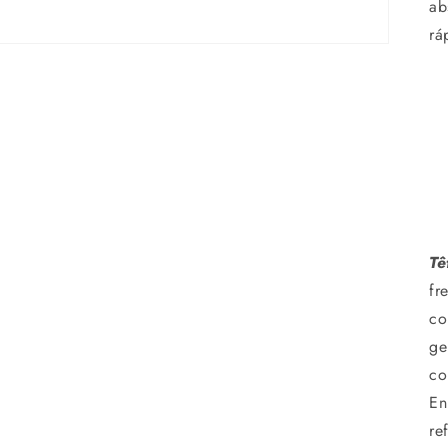
ab
rá
Tê
fr
co
ge
co
En
re