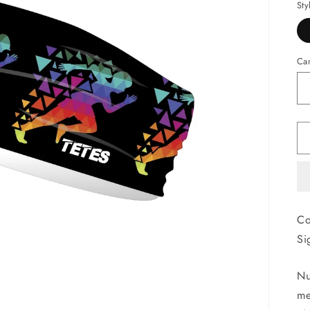
Sty
Ca
Co
Si
Nu
me