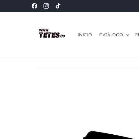
Ir
🚚 Envío GRATIS por compras superiores a $99.000.
directamente
Facebook
Instagram
TikTok
al contenido
INICIO
CATÁLOGO
P
Ir
directamente
a la
información
del producto