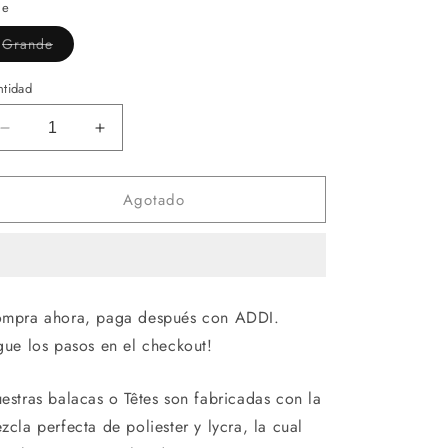
no
le
disponible
Variante
Grande
agotada
o
no
ntidad
disponible
Reducir
Aumentar
cantidad
cantidad
para
para
Agotado
Balaca
Balaca
Running
Running
3
3
mpra ahora, paga después con ADDI.
gue los pasos en el checkout!
estras balacas o Têtes son fabricadas con la
zcla perfecta de poliester y lycra, la cual