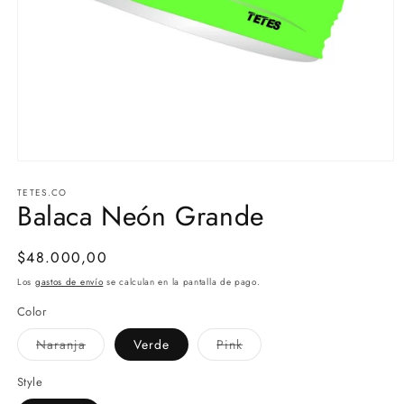
Abrir
elemento
TETES.CO
multimedia
Balaca Neón Grande
1
en
una
ventana
Precio
$48.000,00
modal
habitual
Los
gastos de envío
se calculan en la pantalla de pago.
Color
Variante
Variante
Naranja
Verde
Pink
agotada
agotada
o
o
no
no
Style
disponible
disponible