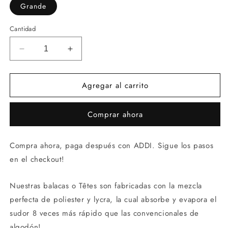
Grande
Cantidad
Reducir
Aumentar
cantidad
cantidad
para
para
Agregar al carrito
Balaca
Balaca
Neón
Neón
Grande
Grande
Comprar ahora
Compra ahora, paga después con ADDI. Sigue los pasos
en el checkout!
Nuestras balacas o Têtes son fabricadas con la mezcla
perfecta de poliester y lycra, la cual absorbe y evapora el
sudor 8 veces más rápido que las convencionales de
algodón!