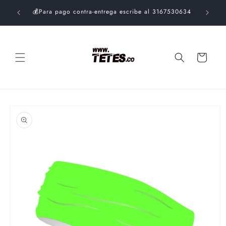
Ir
$99.000.
directamente
💰Para pago contra-entrega escribe al 3167530634
al contenido
Carrito
Ir
directamente
a la
información
del producto