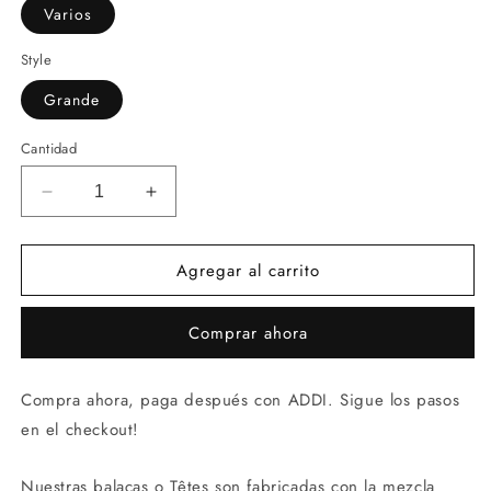
Varios
Style
Grande
Cantidad
Reducir
Aumentar
cantidad
cantidad
para
para
Agregar al carrito
Tête
Tête
Mandala
Mandala
(Balaca
(Balaca
Comprar ahora
deportiva)
deportiva)
Compra ahora, paga después con ADDI. Sigue los pasos
en el checkout!
Nuestras balacas o Têtes son fabricadas con la mezcla