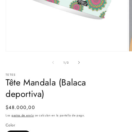
Abrir
Ab
elemento
e
multimedia
m
de
1
/
3
1
2
en
e
TETES
una
u
Tête Mandala (Balaca
ventana
v
modal
m
deportiva)
Precio
$48.000,00
habitual
Los
gastos de envío
se calculan en la pantalla de pago.
Color