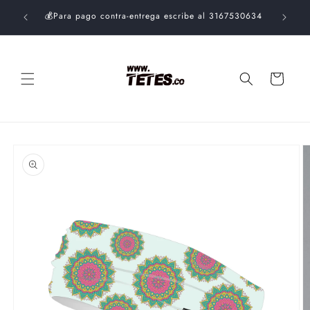
Ir
$99.000.
directamente
💰Para pago contra-entrega escribe al 3167530634
al contenido
Carrito
Ir
directamente
a la
información
del producto