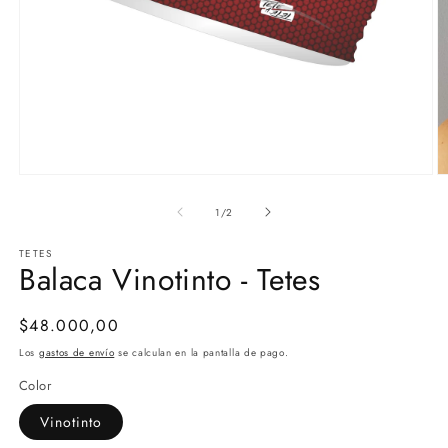
Abrir
Ab
elemento
e
multimedia
m
de
1
/
2
1
2
en
e
TETES
una
u
Balaca Vinotinto - Tetes
ventana
v
modal
m
Precio
$48.000,00
habitual
Los
gastos de envío
se calculan en la pantalla de pago.
Color
Vinotinto