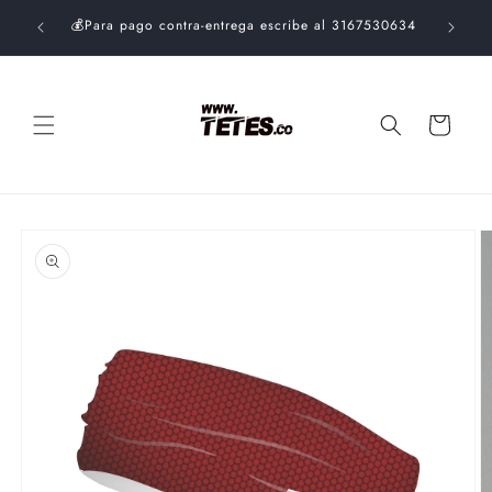
Ir
$99.000.
directamente
💰Para pago contra-entrega escribe al 3167530634
al contenido
Carrito
Ir
directamente
a la
información
del producto