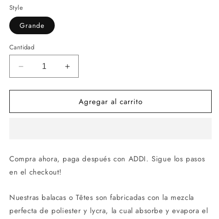
Style
Grande
Cantidad
Reducir
Aumentar
cantidad
cantidad
para
para
Agregar al carrito
Balaca
Balaca
Vinotinto
Vinotinto
-
-
Tetes
Tetes
Compra ahora, paga después con ADDI. Sigue los pasos
en el checkout!
Nuestras balacas o Têtes son fabricadas con la mezcla
perfecta de poliester y lycra, la cual absorbe y evapora el