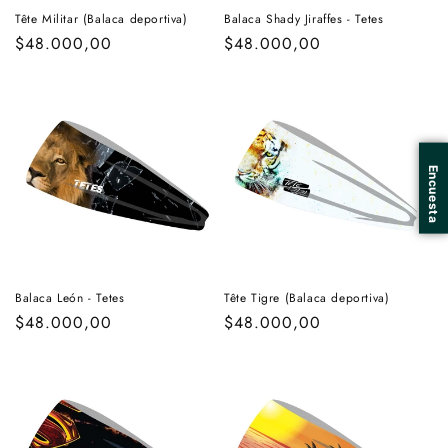
Tête Militar (Balaca deportiva)
Balaca Shady Jiraffes - Tetes
Regular
$48.000,00
Regular
$48.000,00
price
price
Balaca León - Tetes
Tête Tigre (Balaca deportiva)
Regular
$48.000,00
Regular
$48.000,00
price
price