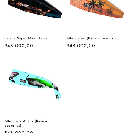
Balaca Super Man - Tetes
Tête Sunset (Balaca deportiva)
Regular
$48.000,00
Regular
$48.000,00
price
price
Tête Shark Attack (Balaca
deportiva)
Regular
$48.000,00