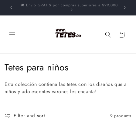
Skip to
💰Para pago contra-entrega escribe al 3167530634
content
Cart
C
Tetes para niños
o
Esta colección contiene las tetes con los diseños que a
l
niños y adolescentes varones les encanta!
l
e
Filter and sort
9 products
c