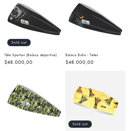
t
i
o
n
Sold out
:
Tête Spartan (Balaca deportiva)
Balaca Buho - Tetes
Regular
$48.000,00
Regular
$48.000,00
price
price
Sold out