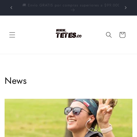
Skip to
$99.000.
💰Para pago contra-entrega escribe al 3167530634
content
Cart
News